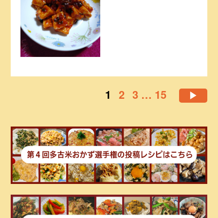
1
2
3
…
15
▶︎