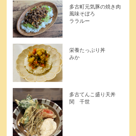
多古町元気豚の焼き肉
風味そぼろ
ララルー
栄養たっぷり丼
みか
多古てんこ盛り天丼
関 千世