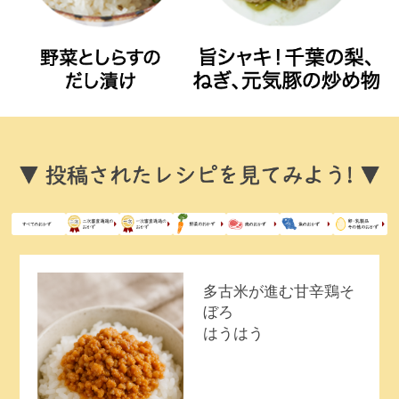
多古米が進む甘辛鶏そ
ぼろ
はうはう