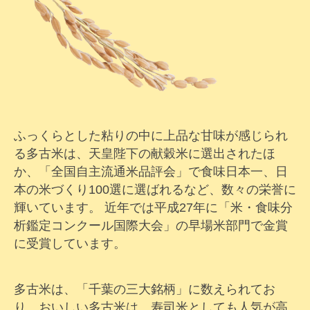
ふっくらとした粘りの中に上品な甘味が感じられ
る多古米は、天皇陛下の献穀米に選出されたほ
か、「全国自主流通米品評会」で食味日本一、日
本の米づくり100選に選ばれるなど、数々の栄誉に
輝いています。
近年では平成27年に「米・食味分
析鑑定コンクール国際大会」の早場米部門で金賞
に受賞しています。
多古米は、「千葉の三大銘柄」に数えられてお
り、おいしい多古米は、寿司米としても人気が高