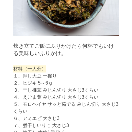
炊き立てご飯にふりかけたら何杯でもいけ
る美味しいふりかけ。
材料（一人分）
１、押し大豆 一握り
２、ヒジキ 5～6 g
３、干し椎茸 みじん切り 大さじ3くらい
４、えごま葉 みじん切り 大さじ3くらい
５、モロヘイヤ サッと茹でる みじん切り 大さじ3
くらい
６、アミエビ 大さじ3
７、煮干しいりこ 大さじ3