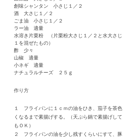
創味シャンタン 小さじ１／２
酒 大さじ１／２
ごま油 小さじ１／２
ラー油 適量
水溶き片栗粉 （片栗粉大さじ１／２と水大さじ
１を混ぜたもの）
酢 少々
山椒 適量
小ネギ 適量
ナチュラルチーズ ２５ｇ
作り方
１ フライパンに１ｃｍの油をひき、茄子を茶色
くなるまで素揚げする。（天ぷら鍋で素揚げして
もＯＫ）
２ フライパンの油を少し残すくらいにすて、豚