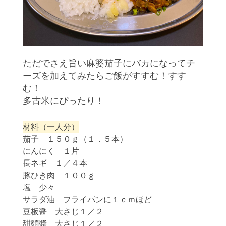
ただでさえ旨い麻婆茄子にバカになってチ
ーズを加えてみたらご飯がすすむ！すす
む！
多古米にぴったり！
材料（一人分）
茄子 １５０ｇ（１．５本）
にんにく １片
長ネギ １／４本
豚ひき肉 １００ｇ
塩 少々
サラダ油 フライパンに１ｃｍほど
豆板醤 大さじ１／２
甜麵醬 大さじ１／２