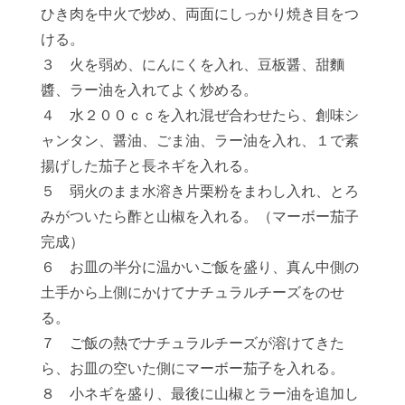
ひき肉を中火で炒め、両面にしっかり焼き目をつ
ける。
３ 火を弱め、にんにくを入れ、豆板醤、甜麵
醬、ラー油を入れてよく炒める。
４ 水２００ｃｃを入れ混ぜ合わせたら、創味シ
ャンタン、醤油、ごま油、ラー油を入れ、１で素
揚げした茄子と長ネギを入れる。
５ 弱火のまま水溶き片栗粉をまわし入れ、とろ
みがついたら酢と山椒を入れる。（マーボー茄子
完成）
６ お皿の半分に温かいご飯を盛り、真ん中側の
土手から上側にかけてナチュラルチーズをのせ
る。
７ ご飯の熱でナチュラルチーズが溶けてきた
ら、お皿の空いた側にマーボー茄子を入れる。
８ 小ネギを盛り、最後に山椒とラー油を追加し