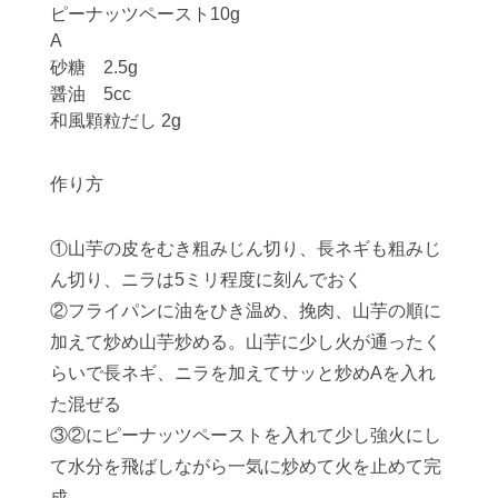
ピーナッツペースト10g
A
砂糖 2.5g
醤油 5cc
和風顆粒だし 2g
作り方
①山芋の皮をむき粗みじん切り、長ネギも粗みじ
ん切り、ニラは5ミリ程度に刻んでおく
②フライパンに油をひき温め、挽肉、山芋の順に
加えて炒め山芋炒める。山芋に少し火が通ったく
らいで長ネギ、ニラを加えてサッと炒めAを入れ
た混ぜる
③②にピーナッツペーストを入れて少し強火にし
て水分を飛ばしながら一気に炒めて火を止めて完
成