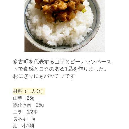
多古町を代表する山芋とピーナッツペース
トで食感とコクのある1品を作りました。
おにぎりにもバッチリです
材料（一人分）
山芋 25g
鶏ひき肉 25g
ニラ 1/2本
長ネギ 5g
油 小1弱