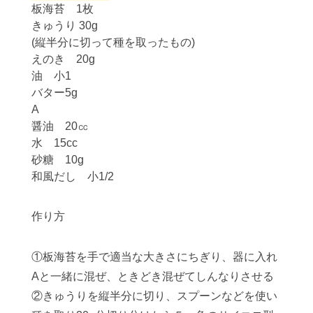
板海苔 1枚
きゅうり 30g
(縦半分に切って種を取ったもの)
えのき 20g
油 小1
バター5g
A
醤油 20㏄
水 15cc
砂糖 10g
和風だし 小1/2
作り方
①板海苔を手で適当な大きさにちぎり、器に入れ
Aと一緒に混ぜ、ときどき混ぜてしんなりさせる
②きゅうりを縦半分に切り、スプーンなどを使い