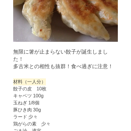
無限に箸が止まらない餃子が誕生しまし
た！
多古米との相性も抜群！食べ過ぎに注意！
材料（一人分）
餃子の皮 10枚
キャベツ 100g
玉ねぎ 1/8個
豚ひき肉 30g
ラード 少々
鶏がらの素 少々
ごま油 適宜