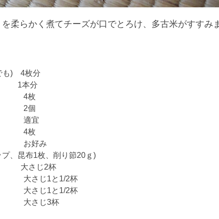
うを柔らかく煮てチーズが口でとろけ、多古米がすすみ
も) 4枚分
1本分
チーズ 4枚
2個
 適宜
 4枚
お好み
ップ、昆布1枚、削り節20ｇ)
 大さじ2杯
じ1と1/2杯
1と1/2杯
大さじ3杯