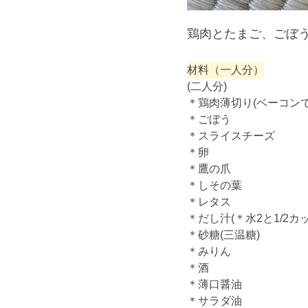
鶏肉とたまご、ごぼ
材料（一人分）
(二人分)
＊鶏肉薄切り(ベーコンで
＊ごぼう 
＊スライス
＊卵 
＊鷹の爪
＊しその葉
＊レタス 
＊だし汁(＊水2と1/2カ
＊砂糖(三温糖)
＊みりん 大さ
＊酒 大さじ
＊薄口醤油 
＊サラダ油