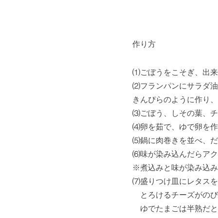
作り方
⑴ごぼうをこそぎ、出来
⑵フランパンにサラダ油
きんぴらのように作り、
⑶ごぼう、しその葉、チ
⑷卵を茹で、ゆで卵を作
⑸鍋に肉巻きを並べ、だ
⑹味が染み込んだらアク
※煮込みと味が染み込み
⑺盛りつけ皿にレタスを
とろけるチーズがのび
ゆでたまごは半熟だと