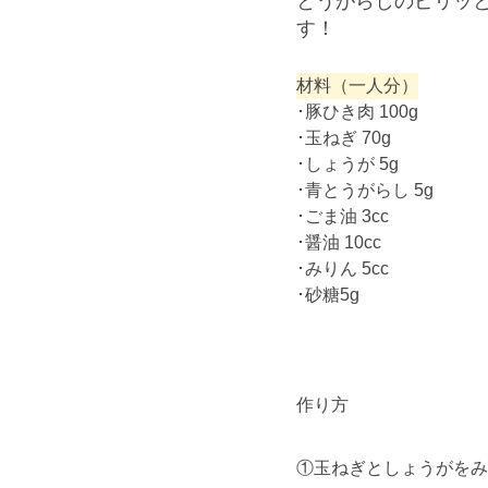
す！
材料（一人分）
･豚ひき肉 100g
･玉ねぎ 70g
･しょうが 5g
･青とうがらし 5g
･ごま油 3cc
･醤油 10cc
･みりん 5cc
･砂糖5g
作り方
①玉ねぎとしょうがをみ