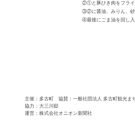
②①と豚ひき肉をフライ
③②に醤油、みりん、砂
④最後にごま油を回し入
主催：多古町 協賛：一般社団法人 多古町観光ま
協力：大三川邸
運営：株式会社オニオン新聞社