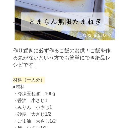
作り置きに必ず作るご飯のお供！ご飯を作
る気がないという方でも簡単にでき絶品レ
シピです！
材料（一人分）
●材料
・冷凍玉ねぎ 100g
・醤油 小さじ1
・みりん 小さじ1
・砂糖 大さじ1/2
・ごま油 大さじ1/2
・酢 小さじ1/2