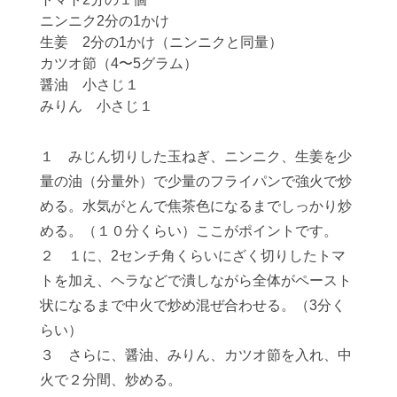
ニンニク2分の1かけ
生姜 2分の1かけ（ニンニクと同量）
カツオ節（4〜5グラム）
醤油 小さじ１
みりん 小さじ１
１ みじん切りした玉ねぎ、ニンニク、生姜を少
量の油（分量外）で少量のフライパンで強火で炒
める。水気がとんで焦茶色になるまでしっかり炒
める。（１０分くらい）ここがポイントです。
２ １に、2センチ角くらいにざく切りしたトマ
トを加え、ヘラなどで潰しながら全体がペースト
状になるまで中火で炒め混ぜ合わせる。（3分く
らい）
３ さらに、醤油、みりん、カツオ節を入れ、中
火で２分間、炒める。