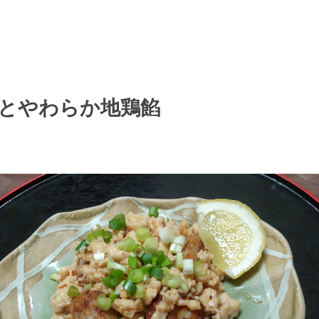
とやわらか地鶏餡