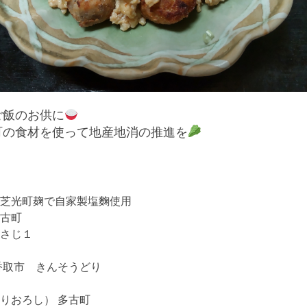
ご飯のお供に
町の食材を使って地産地消の推進を
光町麹で自家製塩麴使用
古町
さじ１
香取市 きんそうどり
じ１
おろし） 多古町