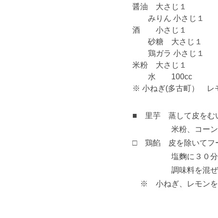
醤油 大さじ１
みりん 小さじ１
酒 小さじ１
砂糖 大さじ１
鶏ガラ 小さじ１
米粉 大さじ１
水 100cc
※ 小ねぎ(多古町） 
■ 里芋 蒸して皮を
米粉、コーンスタ
□ 鶏餡 皮を除いてフ
塩麴に３０分位つけ
調味料を混ぜ合わせ
※ 小ねぎ、レモ