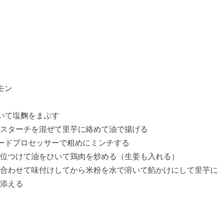
レモン
むいて塩麴をまぶす
ーチを混ぜて里芋に絡めて油で揚げる
ードプロセッサーで粗めにミンチする
て油をひいて鶏肉を炒める（生姜も入れる）
て味付けしてから米粉を水で溶いて餡かけにして里芋に
ンを添える