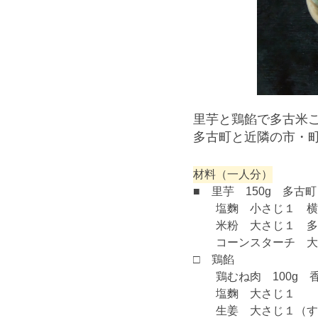
里芋と鶏餡で多古米
多古町と近隣の市・
材料（一人分）
■ 里芋 150g 多古町
塩麴 小さじ１ 横芝
米粉 大さじ１ 多
コーンスターチ 大
□ 鶏餡
鶏むね肉 100g 
塩麴 大さ
生姜 大さじ１（すり