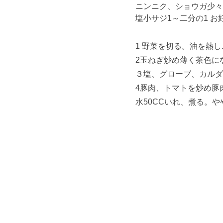
ニンニク、ショウガ少々
塩小サジ1～二分の1 お
1 野菜を切る。油を熱
2玉ねぎ炒め薄く茶色に
３塩、グローブ、カルダ
4豚肉、トマトを炒め豚
水50CCいれ、煮る。