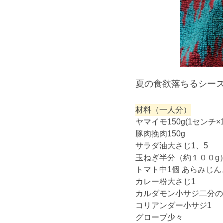
夏の食欲落ちるシー
材料（一人分）
ヤマイモ150g(1センチ
豚肉挽肉150g
サラダ油大さじ1、5
玉ねぎ半分（約１００g
トマト中1個 あらみじん
カレー粉大さじ1
カルダモン小サジ二分の
コリアンダー小サジ1
グローブ少々