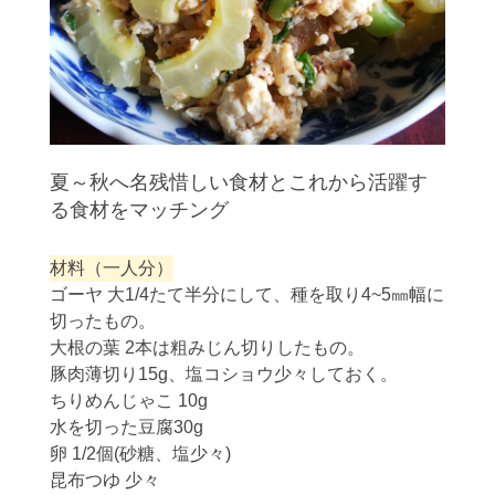
夏～秋へ名残惜しい食材とこれから活躍す
る食材をマッチング
材料（一人分）
ゴーヤ 大1/4たて半分にして、種を取り4~5㎜幅に
切ったもの。
大根の葉 2本は粗みじん切りしたもの。
豚肉薄切り15g、塩コショウ少々しておく。
ちりめんじゃこ 10g
水を切った豆腐30g
卵 1/2個(砂糖、塩少々)
昆布つゆ 少々