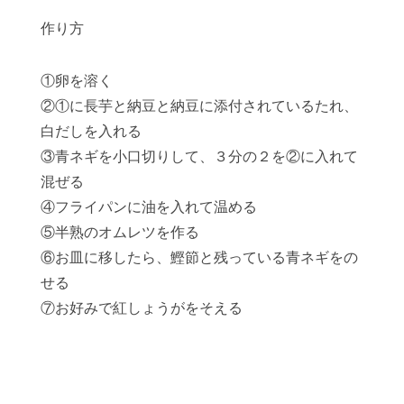
作り方
①卵を溶く
②①に長芋と納豆と納豆に添付されているたれ、
白だしを入れる
③青ネギを小口切りして、３分の２を②に入れて
混ぜる
④フライパンに油を入れて温める
⑤半熟のオムレツを作る
⑥お皿に移したら、鰹節と残っている青ネギをの
せる
⑦お好みで紅しょうがをそえる