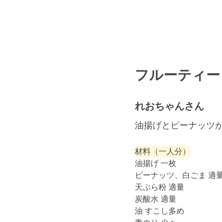
フルーティー
れおちゃんさん
油揚げとピーナッツ
材料（一人分）
油揚げ 一枚
ピーナッツ、白ごま 適
天ぷら粉 適量
炭酸水 適量
油 すこし多め