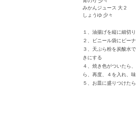
青のり 少々
みかんジュース 大２
しょうゆ 少々
１、油揚げを縦に細切り
２、ビニール袋にピーナ
３、天ぷら粉を炭酸水で
きにする
４、焼き色がついたら、
ら、再度、４を入れ、味
５、お皿に盛りつけたら