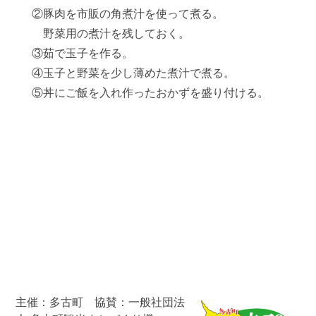
②豚肉を市販の角煮汁を使って煮る。
野菜用の煮汁を残しておく。
③茹で玉子を作る。
④玉子と野菜を少し薄めた煮汁で煮る。
⑤丼にご飯を入れ作ったおかずを盛り付ける。
主催：多古町 協賛：一般社団法