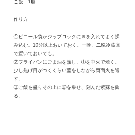
ご飯 1膳
作り方
①ビニール袋かジップロックに※を入れてよく揉
み込む。10分以上おいておく。一晩、二晩冷蔵庫
で置いておいても。
②フライパンにごま油を熱し、①を中火で焼く。
少し焦げ目がつくくらい蓋をしながら両面火を通
す。
③ご飯を盛りその上に②を乗せ、刻んだ紫蘇を飾
る。