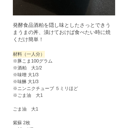
発酵食品酒粕を隠し味としたさっとできう
まうまの丼、漬けておけば食べたい時に焼
くだけ簡単！
材料（一人分）
※豚こま100グラム
※酒粕 大1/2
※味噌 大1/3
※味醂 大1/3
※ニンニクチューブ ５ミリほど
※ごま油 大1
ごま油 大1
紫蘇 2枚