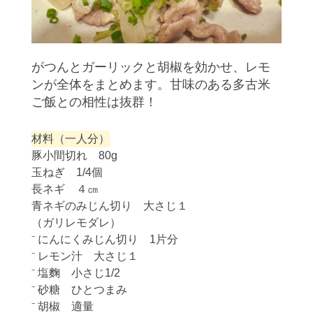
がつんとガーリックと胡椒を効かせ、レモ
ンが全体をまとめます。甘味のある多古米
ご飯との相性は抜群！
材料（一人分）
豚小間切れ 80g
玉ねぎ 1/4個
長ネギ ４㎝
青ネギのみじん切り 大さじ１
（ガリレモダレ）
⁻ にんにくみじん切り 1片分
⁻ レモン汁 大さじ１
⁻ 塩麴 小さじ1/2
⁻ 砂糖 ひとつまみ
⁻ 胡椒 適量