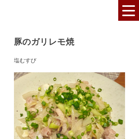
豚のガリレモ焼
塩むすび