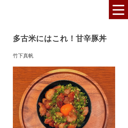
多古米にはこれ！甘辛豚丼
竹下真帆