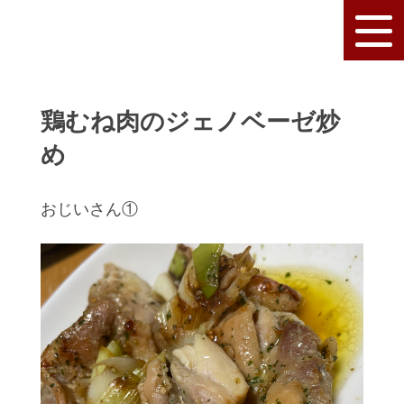
鶏むね肉のジェノベーゼ炒
め
おじいさん①