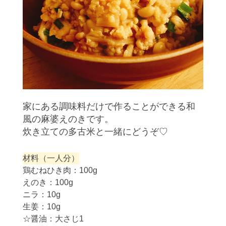
家にある調味料だけで作ることができる和
風の麻婆えのきです。
炊き立ての多古米と一緒にどうぞ♡
材料（一人分）
鶏むねひき肉：100g
えのき：100g
ニラ：10g
生姜：10g
☆醤油：大さじ1