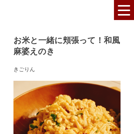
お米と一緒に頬張って！和風
麻婆えのき
きごりん