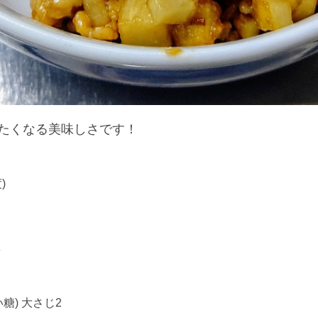
きたくなる美味しさです！
)
々
糖) 大さじ2