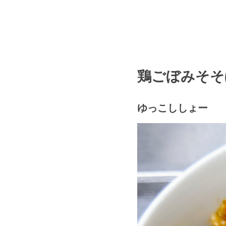
鶏ごぼみそそ
ゆっこししょー