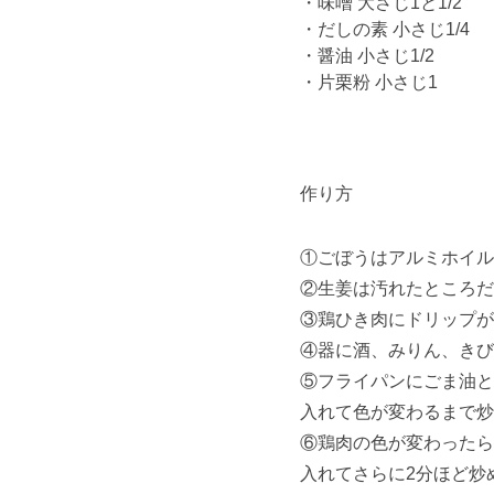
・味噌 大さじ1と1/2
・だしの素 小さじ1/4
・醤油 小さじ1/2
・片栗粉 小さじ1
作り方
①ごぼうはアルミホイル
②生姜は汚れたところだ
③鶏ひき肉にドリップが
④器に酒、みりん、きび
⑤フライパンにごま油と
入れて色が変わるまで炒
⑥鶏肉の色が変わったら
入れてさらに2分ほど炒