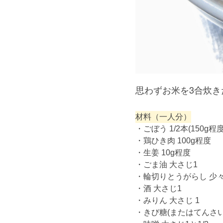
思わずお米を3合炊
材料（一人分）
・ごぼう 1/2本(150g程度
・鶏ひき肉 100g程度
・生姜 10g程度
・ごま油 大さじ1
・輪切りとうがらし 少
・酒 大さじ1
・みりん 大さじ 1
・きび糖(またはてんさい