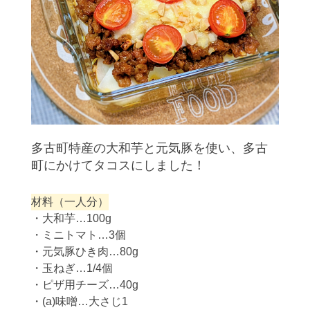
多古町特産の大和芋と元気豚を使い、多古
町にかけてタコスにしました！
材料（一人分）
・大和芋…100g
・ミニトマト…3個
・元気豚ひき肉…80g
・玉ねぎ…1/4個
・ピザ用チーズ…40g
・(a)味噌…大さじ1