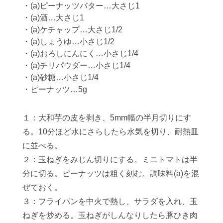
・(a)ピーナッツバター…大さじ1
・(a)酒…大さじ1
・(a)ケチャップ…大さじ1/2
・(a)しょうゆ…小さじ1/2
・(a)おろしにんにく…小さじ1/4
・(a)チリパウダー…小さじ1/4
・(a)砂糖…小さじ1/4
・ピーナッツ…5g
１：大和芋の皮を剥き、5mm幅の半月切りにす
る。10分ほど水にさらしたら水気を切り、耐熱皿
に並べる。
２：玉ねぎをみじん切りにする。ミニトマトは半
分に切る。ピーナッツは粗く刻む。調味料(a)を混
ぜておく。
３：フライパンを中火で熱し、サラダを入れ、玉
ねぎを炒める。玉ねぎがしんなりしたら豚ひき肉