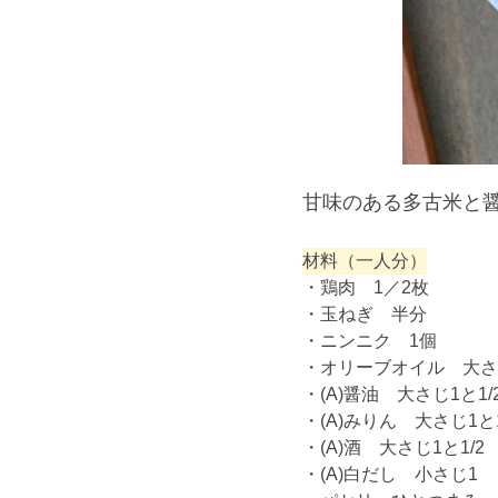
甘味のある多古米と
材料（一人分）
・鶏肉 1／2枚
・玉ねぎ 半分
・ニンニク 1個
・オリーブオイル 大さ
・(A)醤油 大さじ1と1/
・(A)みりん 大さじ1と1
・(A)酒 大さじ1と1/2
・(A)白だし 小さじ1