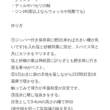
・ディルやパセリの軸
・ジン(40度以上ならウォッカや焼酎でも)
作り方
①ジッパー付き保存袋に鰹(出来れば大きい柵が良
いです)を入れ塩と砂糖同量に混ぜ、スパイス等と
共にカツオをマリネする。
塩と砂糖の量は神経質に計らずとも鰹全体に行き
渡る量+‪α‬がベスト。
②1日おきに袋の天地を返しながら2日間(目安)冷
蔵庫で寝かせる。
触ってみて弾力が羊羹程度が目安です。
③流水に晒し塩抜きをする。
目安として3-4cmの高さの柵で30分
(途中端を切って塩加減の味を見る)